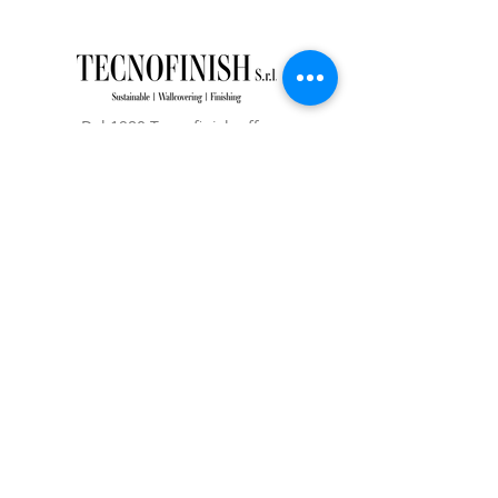
Dal 1980 Tecnofinish offre
servizi di nobilitazione tessile
per il settore arredamento.
Tecno Finish S.r.L. - Via Paganella
23 22063
Cantù (CO) -
C.F./P.IVA
01403140138
tecnofinish@legalmail.it
REA n.
0187060
Capitale Sociale €30.000,00
Seguici
© 2023 by Tecnofinish