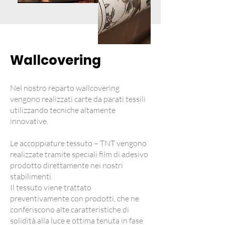
Wallcovering
Nel nostro reparto wallcovering
vengono realizzati carte da parati tessili
utilizzando tecniche altamente
innovative.
Le accoppiature tessuto – TNT vengono
realizzate tramite speciali film di adesivo
prodotto direttamente nei nostri
stabilimenti.
Il tessuto viene trattato
preventivamente con prodotti, che ne
conferiscono alte caratteristiche di
solidità alla luce e ottima tenuta in fase