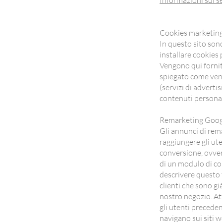
Informazioni sul s
Cookies marketing -
In questo sito sono
installare cookies
Vengono qui forniti
spiegato come vengo
(servizi di adverti
contenuti personali
Remarketing Goog
Gli annunci di rem
raggiungere gli ute
conversione, ovver
di un modulo di con
descrivere questo 
clienti che sono gi
nostro negozio. At
gli utenti precede
navigano sui siti w