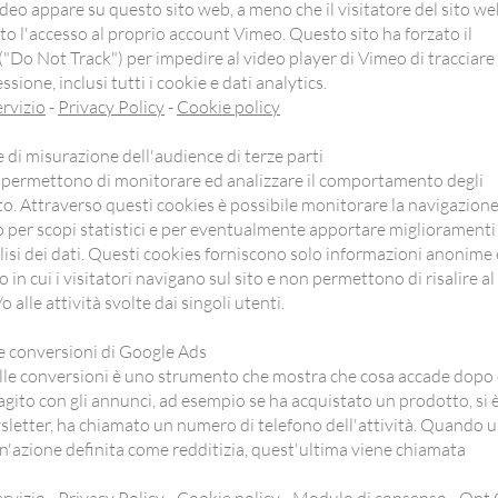
ideo appare su questo sito web, a meno che il visitatore del sito w
to l'accesso al proprio account Vimeo. Questo sito ha forzato il
Do Not Track") per impedire al video player di Vimeo di tracciare
ssione, inclusi tutti i cookie e dati analytics.
ervizio
-
Privacy Policy
-
Cookie policy
e di misurazione dell'audience di terze parti
e permettono di monitorare ed analizzare il comportamento degli
ito. Attraverso questi cookies è possibile monitorare la navigazion
ito per scopi statistici e per eventualmente apportare miglioramenti
lisi dei dati. Questi cookies forniscono solo informazioni anonime 
in cui i visitatori navigano sul sito e non permettono di risalire al
lle attività svolte dai singoli utenti.
e conversioni di Google Ads
elle conversioni è uno strumento che mostra che cosa accade dopo
agito con gli annunci, ad esempio se ha acquistato un prodotto, si 
wsletter, ha chiamato un numero di telefono dell'attività. Quando 
n'azione definita come redditizia, quest'ultima viene chiamata