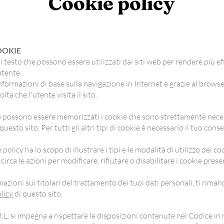
Cookie policy
OOKIE
di testo che possono essere utilizzati dai siti web per rendere più ef
utente.
formazioni di base sulla navigazione in Internet e grazie al brow
lta che l'utente visita il sito.
o possono essere memorizzati i cookie che sono strettamente necess
esto sito. Per tutti gli altri tipi di cookie è necessario il tuo cons
policy ha lo scopo di illustrare i tipi e le modalità di utilizzo dei c
 circa le azioni per modificare, rifiutare o disabilitare i cookie prese
mazioni sui titolari del trattamento dei tuoi dati personali, ti rima
licy
di questo sito.
 si impegna a rispettare le disposizioni contenute nel Codice in 