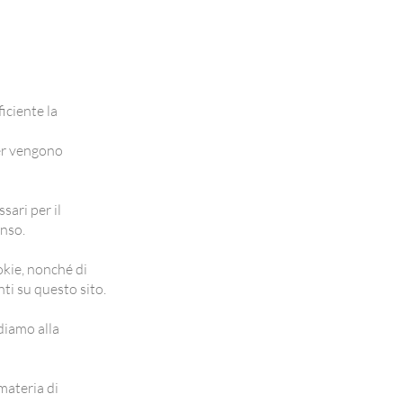
ficiente la
ser vengono
ari per il
enso.
ookie, nonché di
nti su questo sito.
ndiamo alla
materia di