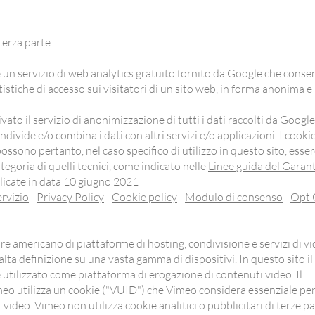
terza parte
 un servizio di web analytics gratuito fornito da Google che conse
atistiche di accesso sui visitatori di un sito web, in forma anonima e
vato il servizio di anonimizzazione di tutti i dati raccolti da Google
ndivide e/o combina i dati con altri servizi e/o applicazioni. I cookie
ssono pertanto, nel caso specifico di utilizzo in questo sito, esse
tegoria di quelli tecnici, come indicato nelle
Linee guida del Garan
icate in data 10 giugno 2021
ervizio
-
Privacy Policy
-
Cookie policy
-
Modulo di consenso
-
Opt 
re americano di piattaforme di hosting, condivisione e servizi di v
alta definizione su una vasta gamma di dispositivi. In questo sito il
 utilizzato come piattaforma di erogazione di contenuti video. Il
meo utilizza un cookie ("VUID") che Vimeo considera essenziale pe
r video. Vimeo non utilizza cookie analitici o pubblicitari di terze pa