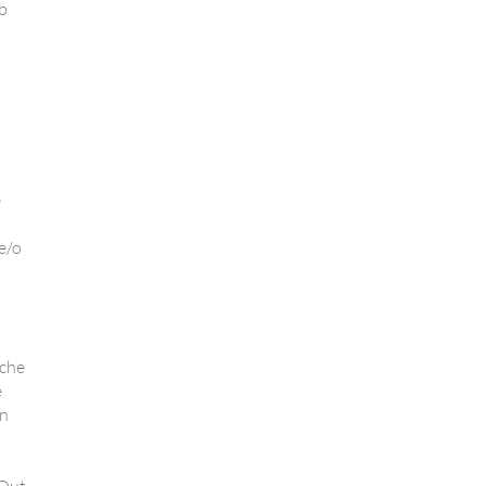
eb
e
e/o
 che
è
un