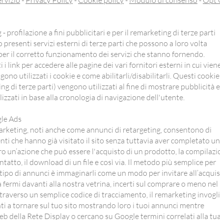
ervizio
-
Privacy Policy
-
Cookie policy
-
Modulo di consenso
-
Opt 
 profilazione a fini pubblicitari e per il remarketing di terze parti
 presenti servizi esterni di terze parti che possono a loro volta
 per il corretto funzionamento dei servizi che stanno fornendo.
 i link per accedere alle pagine dei vari fornitori esterni in cui vien
no utilizzati i cookie e come abilitarli/disabilitarli. Questi cookie
sing di terze parti) vengono utilizzati al fine di mostrare pubblicità e
zzati in base alla cronologia di navigazione dell'utente.
le Ads
arketing, noti anche come annunci di retargeting, consentono di
nti che hanno già visitato il sito senza tuttavia aver completato u
o un’azione che può essere l'acquisto di un prodotto, la compilaz
tatto, il download di un file e così via. Il metodo più semplice per
tipo di annunci è immaginarli come un modo per invitare all’acquis
à fermi davanti alla nostra vetrina, incerti sul comprare o meno nel
traverso un semplice codice di tracciamento, il remarketing invogl
nti a tornare sul tuo sito mostrando loro i tuoi annunci mentre
eb della Rete Display o cercano su Google termini correlati alla tu