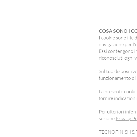
COSA SONO I C
I cookie sono file 
navigazione per l'
Essi contengono in
riconosciuti ogni vo
Sul tuo dispositiv
funzionamento di qu
La presente cookie 
fornire indicazioni
Per ulteriori infor
sezione
Privacy Po
TECNOFINISH S.R.L.