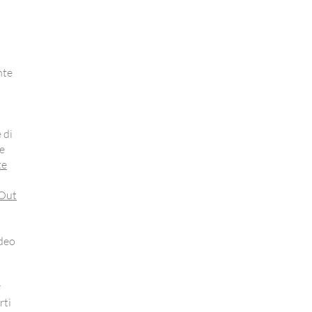
nte
 di
re
te
Out
ideo
r
rti