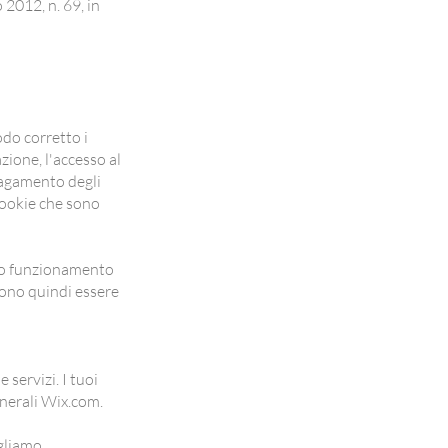
 2012, n. 69, in
odo corretto i
zione, l'accesso al
pagamento degli
 cookie che sono
tto funzionamento
vono quindi essere
 servizi. I tuoi
enerali Wix.com.
gliamo.