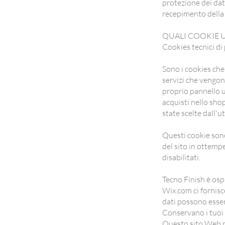
protezione dei dat
recepimento della
QUALI COOKIE 
Cookies tecnici di
Sono i cookies che
servizi che vengono
proprio pannello u
acquisti nello sho
state scelte dall'u
Questi cookie sono
del sito in ottemp
disabilitati.
Tecno Finish è osp
Wix.com ci fornisce
dati possono esser
Conservano i tuoi d
Questo sito Web ra