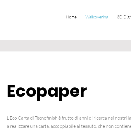
Home
Wallcovering
3D Digit
Ecopaper
L'Eco Carta di Tecnofinish è frutto di anni di ricerca nei nostri l
a realizzare una carta, accoppiabile al tessuto, che non contien