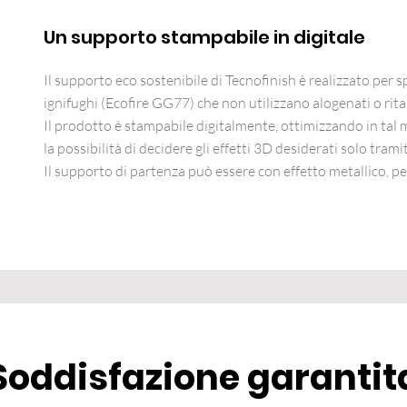
Un supporto stampabile in digitale
Il supporto eco sostenibile di Tecnofinish è realizzato per 
ignifughi (Ecofire GG77) che non utilizzano alogenati o rita
Il prodotto è stampabile digitalmente, ottimizzando in tal
la possibilità di decidere gli effetti 3D desiderati solo tramit
Il supporto di partenza può essere con effetto metallico, p
Soddisfazione garantit